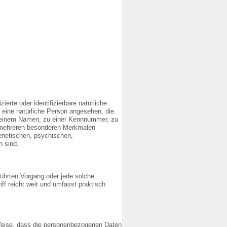
.
ierte oder identifizierbare natürliche
d eine natürliche Person angesehen, die
ie einem Namen, zu einer Kennnummer, zu
r mehreren besonderen Merkmalen
genetischen, psychischen,
n sind.
eführten Vorgang oder jede solche
 reicht weit und umfasst praktisch
Weise, dass die personenbezogenen Daten