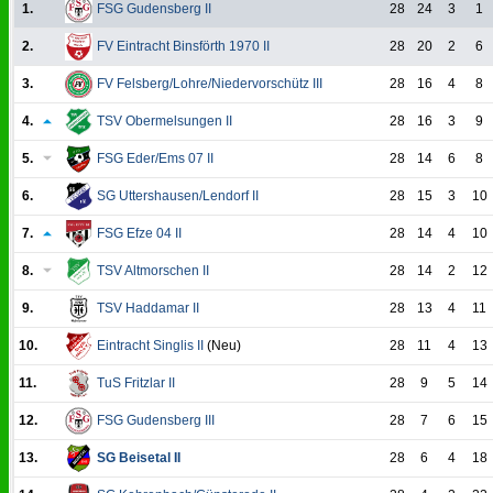
1.
FSG Gudensberg II
28
24
3
1
2.
FV Eintracht Binsförth 1970 II
28
20
2
6
3.
FV Felsberg/Lohre/Niedervorschütz III
28
16
4
8
4.
TSV Obermelsungen II
28
16
3
9
5.
FSG Eder/Ems 07 II
28
14
6
8
6.
SG Uttershausen/Lendorf II
28
15
3
10
7.
FSG Efze 04 II
28
14
4
10
8.
TSV Altmorschen II
28
14
2
12
9.
TSV Haddamar II
28
13
4
11
10.
Eintracht Singlis II
(Neu)
28
11
4
13
11.
TuS Fritzlar II
28
9
5
14
12.
FSG Gudensberg III
28
7
6
15
13.
SG Beisetal II
28
6
4
18