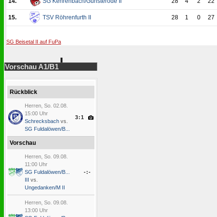
14.
SG Kehrenbach/Günsterode II
28
4
2
22
15.
TSV Röhrenfurth II
28
1
0
27
SG Beisetal II auf FuPa
Vorschau A1/B1
Rückblick
Herren, So. 02.08.
15:00 Uhr
3:1
Schrecksbach
vs.
SG Fuldalöwen/B...
Vorschau
Herren, So. 09.08.
11:00 Uhr
SG Fuldalöwen/B...
-:-
III
vs.
Ungedanken/M II
Herren, So. 09.08.
13:00 Uhr