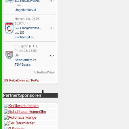
SG Fuldalöwen/B...
-:-
II
vs.
Ungedanken/M
Herren, So. 09.08.
15:00 Uhr
SG Fuldalöwen/B...
-:-
vs.
SG
Kirchberg/Lo...
E-Jugend (U11),
Fr. 14.08. 18:00
Uhr
-:-
Beiseförth/M
vs.
TSV Besse
© FuPa-Widget
SG Fuldalöwen auf FuPa
Partner/Sponsoren