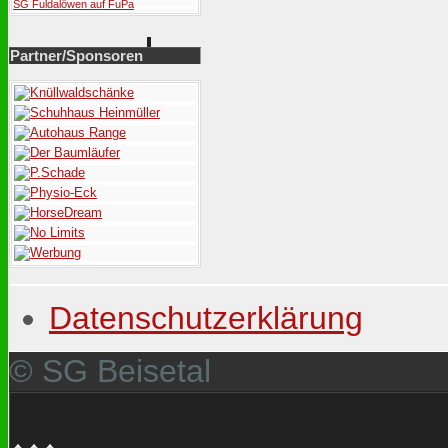
SG Fuldalöwen auf FuPa
Partner/Sponsoren
Datenschutzerklärung
© SG Beisetal