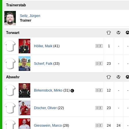
Trainerstab
Seitz
,
Jürgen
Trainer
Torwart
Hölke
,
Maik
(41)
🇩🇪
1
-
-
Scherf
,
Falk
(33)
🇩🇪
23
-
-
Abwehr
Birkenstock
,
Mirko
(31)
🇩🇪
12
-
-
Discher
,
Oliver
(22)
🇩🇪
23
-
-
Giesswein
,
Marco
(28)
🇩🇪
24
24
-