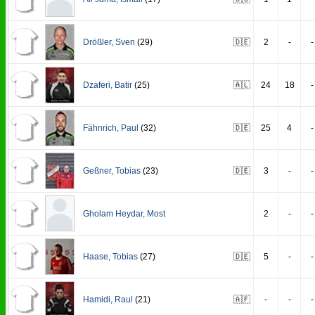
Drößler
,
Sven
(29)
🇩🇪
2
-
-
Dzaferi
,
Batir
(25)
🇦🇱
24
18
-
Fähnrich
,
Paul
(32)
🇩🇪
25
4
-
Geßner
,
Tobias
(23)
🇩🇪
3
-
-
Gholam Heydar
,
Most
2
-
-
Haase
,
Tobias
(27)
🇩🇪
5
-
-
Hamidi
,
Raul
(21)
🇦🇫
-
-
-