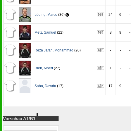
Löding
,
Marco
(36)
🇩🇪
24
6
-
Metz
,
Samuel
(22)
🇩🇪
8
9
-
Reza Jafari
,
Mohammad
(20)
🇦🇫
-
-
-
Rieb
,
Albert
(27)
🇩🇪
1
-
-
Saho
,
Dawda
(17)
🇬🇲
17
9
-
Vorschau A1/B1