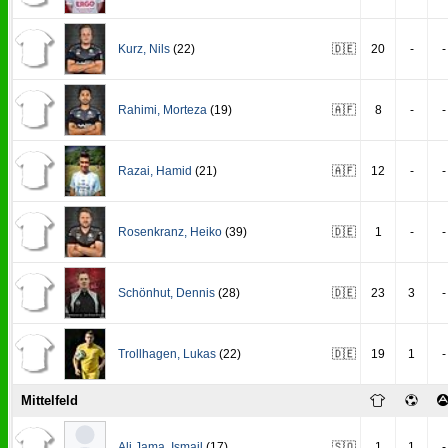
Kurz
,
Nils
(22)
🇩🇪
20
-
-
Rahimi
,
Morteza
(19)
🇦🇫
8
-
-
Razai
,
Hamid
(21)
🇦🇫
12
-
-
Rosenkranz
,
Heiko
(39)
🇩🇪
1
-
-
Schönhut
,
Dennis
(28)
🇩🇪
23
3
-
Trollhagen
,
Lukas
(22)
🇩🇪
19
1
-
Mittelfeld
Ali Jama
,
Ismail
(17)
🇸🇴
1
1
-