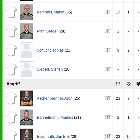
Kämpffer
,
Martin
(35)
🇩🇪
13
1
-
Pfaff
,
Sergej
(28)
🇩🇪
2
-
-
Schucht
,
Tobias
(22)
🇩🇪
9
2
-
Siebert
,
Steffen
(20)
🇩🇪
-
-
-
Angriff
Aschenbrenner
,
Aron
(25)
🇩🇪
23
7
-
Barthelmann
,
Markus
(21)
🇩🇪
2
1
-
Eisenhuth
,
Jan Erik
(29)
🇩🇪
23
14
-