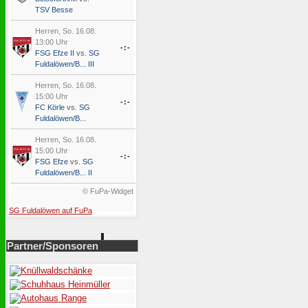
TSV Besse
Herren, So. 16.08.
13:00 Uhr
-:-
FSG Efze II
vs.
SG
Fuldalöwen/B... III
Herren, So. 16.08.
15:00 Uhr
-:-
FC Körle
vs.
SG
Fuldalöwen/B...
Herren, So. 16.08.
15:00 Uhr
-:-
FSG Efze
vs.
SG
Fuldalöwen/B... II
© FuPa-Widget
SG Fuldalöwen auf FuPa
Partner/Sponsoren