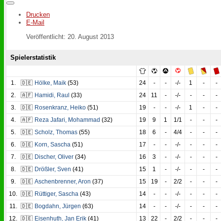
Drucken
E-Mail
Veröffentlicht: 20. August 2013
Spielerstatistik
1.
🇩🇪
Hölke
,
Maik
(53)
24
-
-
-/-
1
-
-
2.
🇦🇫
Hamidi
,
Raul
(33)
24
11
-
-/-
-
-
-
3.
🇩🇪
Rosenkranz
,
Heiko
(51)
19
-
-
-/-
1
-
-
4.
🇦🇫
Reza Jafari
,
Mohammad
(32)
19
9
1
1/1
-
-
-
5.
🇩🇪
Scholz
,
Thomas
(55)
18
6
-
4/4
-
-
-
6.
🇩🇪
Korn
,
Sascha
(51)
17
-
-
-/-
-
-
-
7.
🇩🇪
Discher
,
Oliver
(34)
16
3
-
-/-
-
-
-
8.
🇩🇪
Drößler
,
Sven
(41)
15
1
-
-/-
-
-
-
9.
🇩🇪
Aschenbrenner
,
Aron
(37)
15
19
-
2/2
-
-
-
10.
🇩🇪
Rüttiger
,
Sascha
(43)
14
-
-
-/-
-
-
-
11.
🇩🇪
Bogdahn
,
Jürgen
(63)
14
-
-
-/-
-
-
-
12.
🇩🇪
Eisenhuth
,
Jan Erik
(41)
13
22
-
2/2
-
-
-