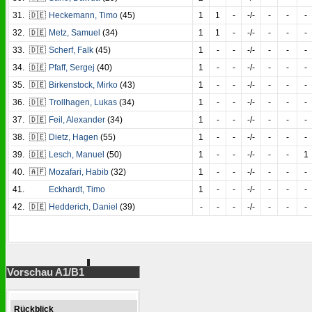
31.
🇩🇪
Heckemann
,
Timo
(45)
1
1
-
-/-
-
-
-
32.
🇩🇪
Metz
,
Samuel
(34)
1
1
-
-/-
-
-
-
33.
🇩🇪
Scherf
,
Falk
(45)
1
-
-
-/-
-
-
-
34.
🇩🇪
Pfaff
,
Sergej
(40)
1
-
-
-/-
-
-
-
35.
🇩🇪
Birkenstock
,
Mirko
(43)
1
-
-
-/-
-
-
-
36.
🇩🇪
Trollhagen
,
Lukas
(34)
1
-
-
-/-
-
-
-
37.
🇩🇪
Feil
,
Alexander
(34)
1
-
-
-/-
-
-
-
38.
🇩🇪
Dietz
,
Hagen
(55)
1
-
-
-/-
-
-
-
39.
🇩🇪
Lesch
,
Manuel
(50)
1
-
-
-/-
-
-
1
40.
🇦🇫
Mozafari
,
Habib
(32)
1
-
-
-/-
-
-
-
41.
Eckhardt
,
Timo
1
-
-
-/-
-
-
-
42.
🇩🇪
Hedderich
,
Daniel
(39)
-
-
-
-/-
-
-
-
Vorschau A1/B1
Rückblick