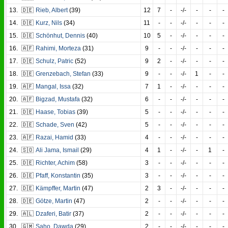
13.
🇩🇪
Rieb
,
Albert
(39)
12
7
-
-/-
-
-
-
14.
🇩🇪
Kurz
,
Nils
(34)
11
-
-
-/-
-
-
-
15.
🇩🇪
Schönhut
,
Dennis
(40)
10
5
-
-/-
-
-
-
16.
🇦🇫
Rahimi
,
Morteza
(31)
9
-
-
-/-
-
-
-
17.
🇩🇪
Schulz
,
Patric
(52)
9
2
-
-/-
-
-
-
18.
🇩🇪
Grenzebach
,
Stefan
(33)
9
-
-
-/-
1
-
-
19.
🇦🇫
Mangal
,
Issa
(32)
7
1
-
-/-
-
-
-
20.
🇦🇫
Bigzad
,
Mustafa
(32)
6
-
-
-/-
-
-
-
21.
🇩🇪
Haase
,
Tobias
(39)
5
-
-
-/-
-
-
-
22.
🇩🇪
Schade
,
Sven
(42)
5
-
-
-/-
-
-
-
23.
🇦🇫
Razai
,
Hamid
(33)
4
-
-
-/-
-
-
-
24.
🇸🇴
Ali Jama
,
Ismail
(29)
4
1
-
-/-
-
1
-
25.
🇩🇪
Richter
,
Achim
(58)
3
-
-
-/-
-
-
-
26.
🇩🇪
Pfaff
,
Konstantin
(35)
3
-
-
-/-
-
-
-
27.
🇩🇪
Kämpffer
,
Martin
(47)
2
3
-
-/-
-
-
-
28.
🇩🇪
Götze
,
Martin
(47)
2
-
-
-/-
-
-
-
29.
🇦🇱
Dzaferi
,
Batir
(37)
2
-
-
-/-
-
-
-
30.
🇬🇲
Saho
,
Dawda
(29)
2
-
-
-/-
-
-
-