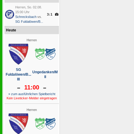
Herren, So. 02.08.
15:00 Uhr
3:1
Schrecksbach
vs.
SG Fuldalöwen/B...
Heute
Herren
SG
Ungedanken/M
Fuldalöwen/B...
II
III
-
-
11:00
» zum ausführlichen Spielbericht
Kein Liveticker-Melder eingetragen
Herren