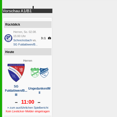
Vorschau A1/B1
Rückblick
Herren, So. 02.08.
15:00 Uhr
3:1
Schrecksbach
vs.
SG Fuldalöwen/B...
Heute
Herren
SG
Ungedanken/M
Fuldalöwen/B...
II
III
-
-
11:00
» zum ausführlichen Spielbericht
Kein Liveticker-Melder eingetragen