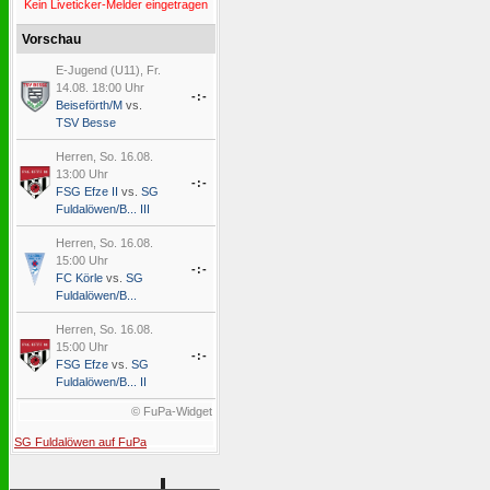
Kein Liveticker-Melder eingetragen
Vorschau
E-Jugend (U11), Fr.
14.08. 18:00 Uhr
-:-
Beiseförth/M
vs.
TSV Besse
Herren, So. 16.08.
13:00 Uhr
-:-
FSG Efze II
vs.
SG
Fuldalöwen/B... III
Herren, So. 16.08.
15:00 Uhr
-:-
FC Körle
vs.
SG
Fuldalöwen/B...
Herren, So. 16.08.
15:00 Uhr
-:-
FSG Efze
vs.
SG
Fuldalöwen/B... II
© FuPa-Widget
SG Fuldalöwen auf FuPa