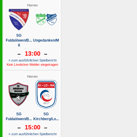
Herren
SG
Fuldalöwen/B...
Ungedanken/M
II
-
-
13:00
» zum ausführlichen Spielbericht
Kein Liveticker-Melder eingetragen
Herren
SG
SG
Fuldalöwen/B...
Kirchberg/Lo...
-
-
15:00
» zum ausführlichen Spielbericht